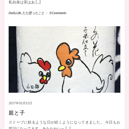
私自身は実はあ […]
Daily Life
,
ただ思ったこと
-
0 Comments
2017年10月15日
親と子
ストーブに頼るような日が続くようになってきました。 今日もお
世話になってます。あたたかいっ […]