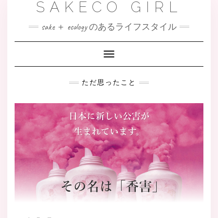
SAKECO GIRL
sake ＋ ecology のあるライフスタイル
Toggle
Navigation
ただ思ったこと