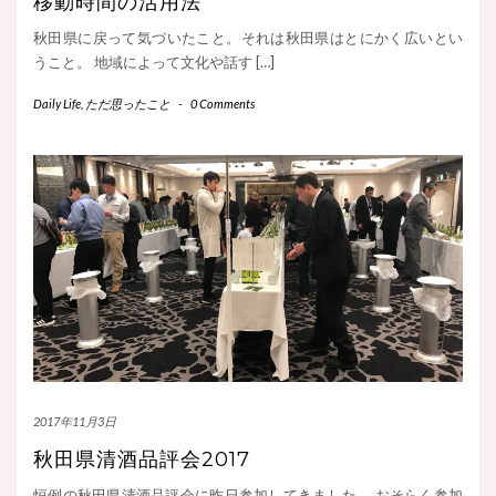
移動時間の活用法
秋田県に戻って気づいたこと。それは秋田県はとにかく広いとい
うこと。 地域によって文化や話す […]
Daily Life
,
ただ思ったこと
-
0 Comments
2017年11月3日
秋田県清酒品評会2017
恒例の秋田県清酒品評会に昨日参加してきました。 おそらく参加