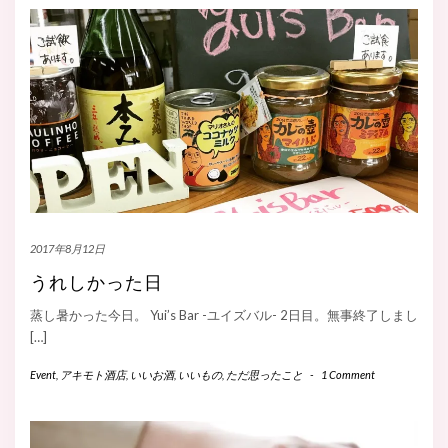
2017年8月12日
うれしかった日
蒸し暑かった今日。 Yui’s Bar -ユイズバル- 2日目。無事終了しまし
[…]
Event
,
アキモト酒店
,
いいお酒
,
いいもの
,
ただ思ったこと
-
1 Comment