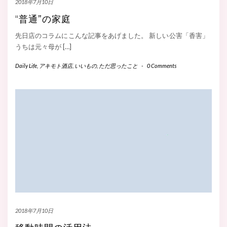
2018年7月10日
“普通”の家庭
先日店のコラムにこんな記事をあげました。 新しい公害「香害」
うちは元々母が […]
Daily Life
,
アキモト酒店
,
いいもの
,
ただ思ったこと
-
0 Comments
2018年7月10日