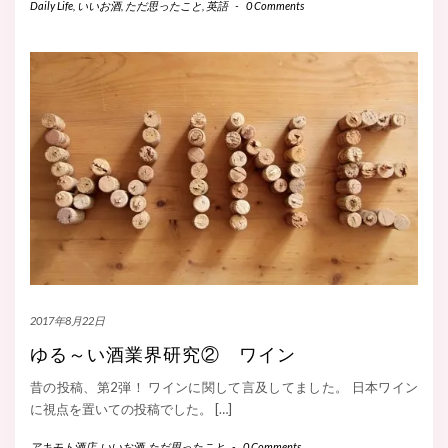
Daily Life
,
いいお酒
,
ただ思ったこと
,
英語
-
0 Comments
2017年8月22日
ゆる～い酒業界研究② ワイン
昔の投稿、第2弾！ ワインに関して言及してました。 日本ワイン
に視点を置いての投稿でした。 […]
アキモト酒店
,
いいお酒
,
ただ思ったこと
-
0 Comments