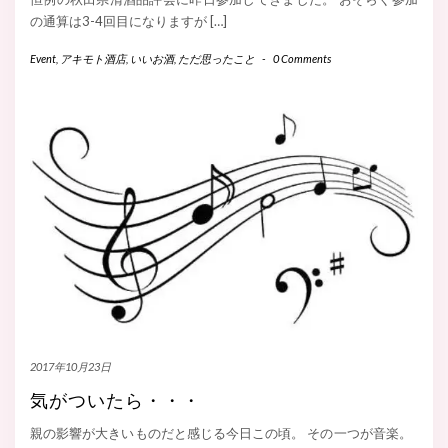
の通算は3-4回目になりますが […]
Event
,
アキモト酒店
,
いいお酒
,
ただ思ったこと
-
0 Comments
2017年10月23日
気がついたら・・・
親の影響が大きいものだと感じる今日この頃。 その一つが音楽。