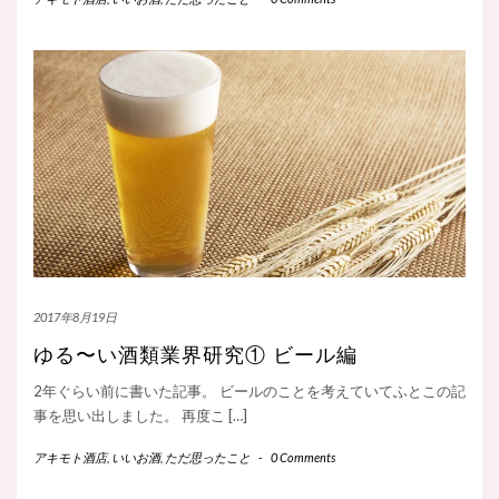
2017年8月19日
ゆる〜い酒類業界研究① ビール編
2年ぐらい前に書いた記事。 ビールのことを考えていてふとこの記
事を思い出しました。 再度こ […]
アキモト酒店
,
いいお酒
,
ただ思ったこと
-
0 Comments