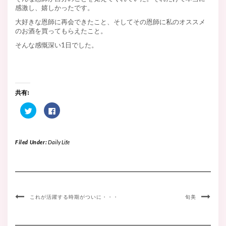
感激し、嬉しかったです。
大好きな恩師に再会できたこと、そしてその恩師に私のオススメ
のお酒を買ってもらえたこと。
そんな感慨深い1日でした。
共有:
ク
Facebook
リ
で
ッ
共
ク
有
し
す
て
る
Filed Under:
Daily Life
Twitter
に
で
は
共
ク
有
リ
(新
ッ
し
ク
い
し
ウ
て
ィ
く
これが活躍する時期がついに・・・
旬美
ン
だ
ド
さ
ウ
い
で
(新
開
し