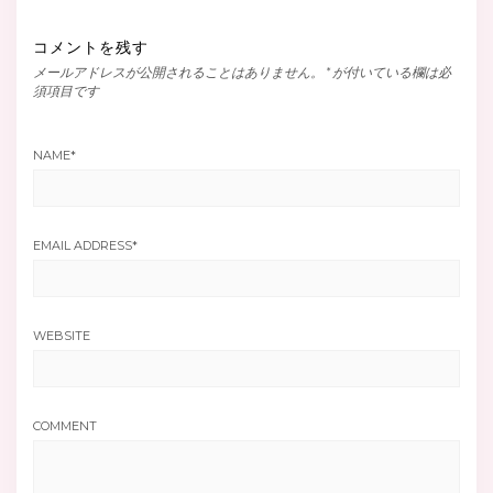
き
い
ま
ウ
す)
ィ
コメントを残す
ン
ド
メールアドレスが公開されることはありません。
*
が付いている欄は必
ウ
で
須項目です
開
き
ま
す)
NAME
*
EMAIL ADDRESS
*
WEBSITE
COMMENT