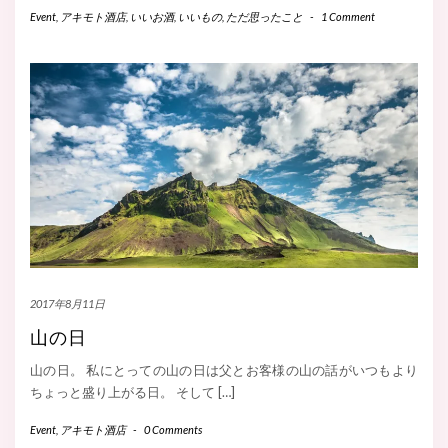
Event
,
アキモト酒店
,
いいお酒
,
いいもの
,
ただ思ったこと
-
1 Comment
2017年8月11日
山の日
山の日。 私にとっての山の日は父とお客様の山の話がいつもより
ちょっと盛り上がる日。 そして […]
Event
,
アキモト酒店
-
0 Comments