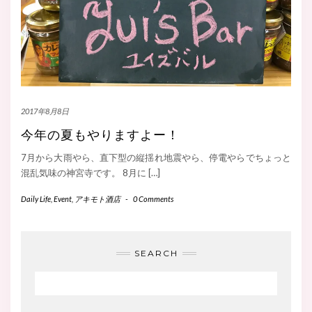
2017年8月8日
今年の夏もやりますよー！
7月から大雨やら、直下型の縦揺れ地震やら、停電やらでちょっと
混乱気味の神宮寺です。 8月に […]
Daily Life
,
Event
,
アキモト酒店
-
0 Comments
SEARCH