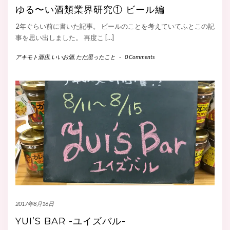
ゆる〜い酒類業界研究① ビール編
2年ぐらい前に書いた記事。 ビールのことを考えていてふとこの記
事を思い出しました。 再度こ […]
アキモト酒店
,
いいお酒
,
ただ思ったこと
-
0 Comments
2017年8月16日
YUI’S BAR -ユイズバル-