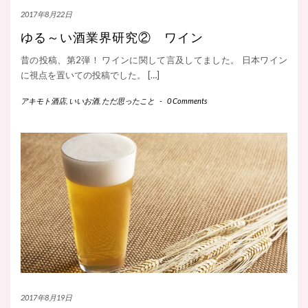
2017年8月22日
ゆる～い酒業界研究② ワイン
昔の投稿、第2弾！ ワインに関して言及してました。 日本ワイン
に視点を置いての投稿でした。 […]
アキモト酒店
,
いいお酒
,
ただ思ったこと
-
0 Comments
2017年8月19日